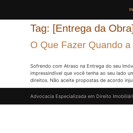
I
Tag:
[Entrega da Obra
O Que Fazer Quando a 
Sofrendo com Atraso na Entrega do seu Imó
impressindível que você tenha ao seu lado um
direitos. Não aceite propostas de acordo inj
Advocacia Especializada em Direito Imobiliári