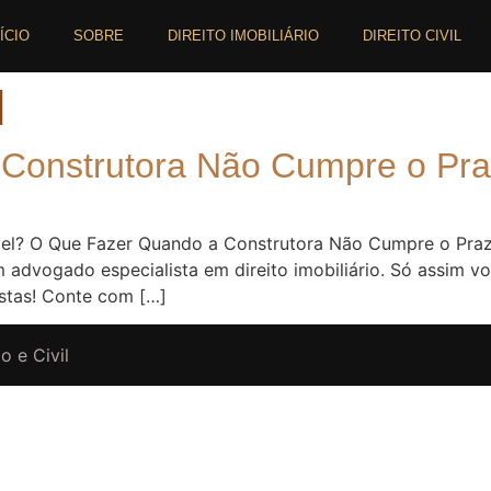
NÍCIO
SOBRE
DIREITO IMOBILIÁRIO
DIREITO CIVIL
]
Construtora Não Cumpre o Pra
vel? O Que Fazer Quando a Construtora Não Cumpre o Praz
 advogado especialista em direito imobiliário. Só assim vo
ustas! Conte com […]
o e Civil