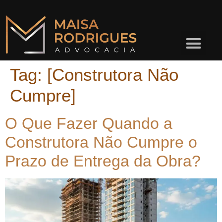
Tag:
[Construtora Não
Cumpre]
O Que Fazer Quando a
Construtora Não Cumpre o
Prazo de Entrega da Obra?