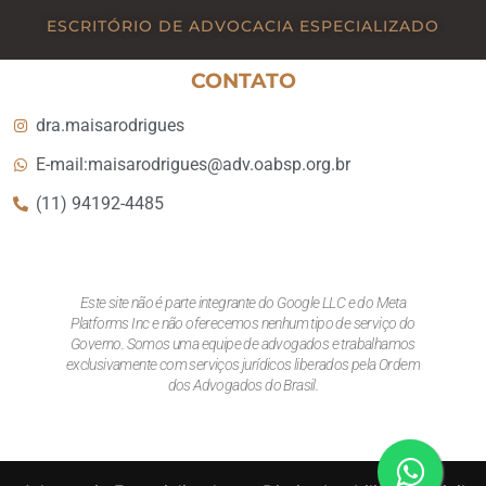
ESCRITÓRIO DE ADVOCACIA ESPECIALIZADO
CONTATO
dra.maisarodrigues
E-mail:maisarodrigues@adv.oabsp.org.br
(11) 94192-4485
Este site não é parte integrante do Google LLC e do Meta
Platforms Inc e não oferecemos nenhum tipo de serviço do
Governo. Somos uma equipe de advogados e trabalhamos
exclusivamente com serviços jurídicos liberados pela Ordem
dos Advogados do Brasil.