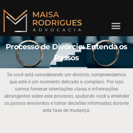
Processo de Divórcio: Entenda os
Passos
Se você está considerando um divórcio, compreendemos
que este é um momento delicado e complexo. Por isso
vamos fornecer orientações claras e informações
abrangentes sobre este processo, ajudando você a entender
os passos envolvidos e tomar decisões informadas durante
esta fase de mudança.