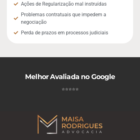
Ações de Regularização mal instruídas
Problemas contratuais que impedem a
negociação
Perda de prazos em processos judiciais
Melhor Avaliada no Google
⭐
⭐
⭐
⭐
⭐