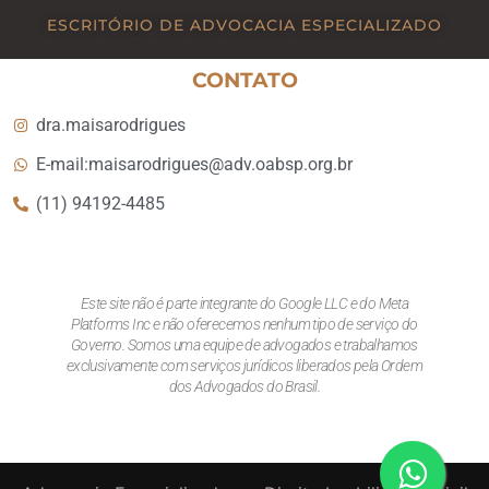
ESCRITÓRIO DE ADVOCACIA ESPECIALIZADO
CONTATO
dra.maisarodrigues
E-mail:maisarodrigues@adv.oabsp.org.br
(11) 94192-4485
Este site não é parte integrante do Google LLC e do Meta
Platforms Inc e não oferecemos nenhum tipo de serviço do
Governo. Somos uma equipe de advogados e trabalhamos
exclusivamente com serviços jurídicos liberados pela Ordem
dos Advogados do Brasil.